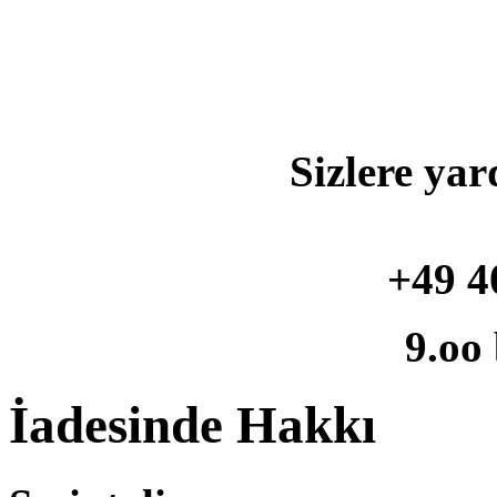
Sizlere yar
+49 4
9.oo
İadesinde Hakkı