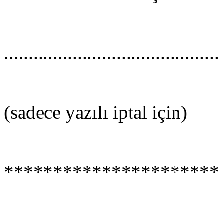
............................................
(sadece yazılı iptal için)
**********************