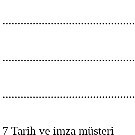
............................................
............................................
............................................
7 Tarih ve imza müşteri